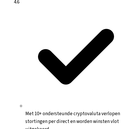
4.6
Met 10+ ondersteunde cryptovaluta verlopen
stortingen per direct en worden winsten vlot