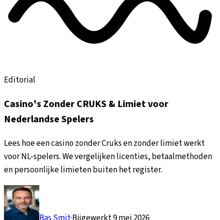
Editorial
Casino's Zonder CRUKS & Limiet voor
Nederlandse Spelers
Lees hoe een casino zonder Cruks en zonder limiet werkt
voor NL-spelers. We vergelijken licenties, betaalmethoden
en persoonlijke limieten buiten het register.
Bas Smit
·
Bijgewerkt
9 mei 2026