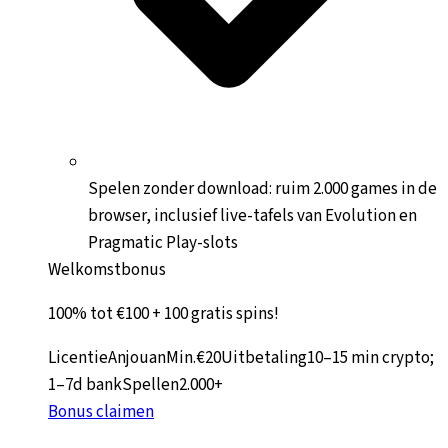
Spelen zonder download: ruim 2.000 games in de
browser, inclusief live-tafels van Evolution en
Pragmatic Play-slots
Welkomstbonus
100% tot €100 + 100 gratis spins
!
Licentie
Anjouan
Min.
€20
Uitbetaling
10–15 min crypto;
1–7d bank
Spellen
2.000+
Bonus claimen