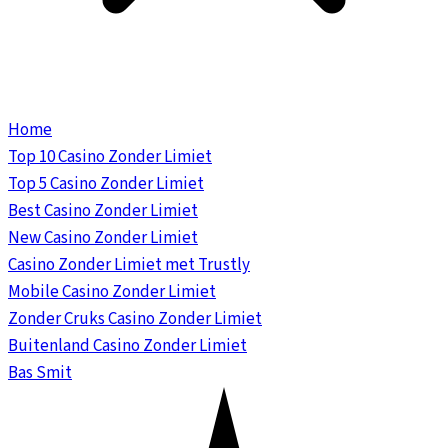
Home
Top 10 Casino Zonder Limiet
Top 5 Casino Zonder Limiet
Best Casino Zonder Limiet
New Casino Zonder Limiet
Casino Zonder Limiet met Trustly
Mobile Casino Zonder Limiet
Zonder Cruks Casino Zonder Limiet
Buitenland Casino Zonder Limiet
Bas Smit