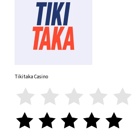
Tikitaka Casino