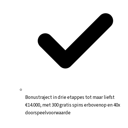
Bonustraject in drie etappes tot maar liefst
€14.000, met 300 gratis spins erbovenop en 40x
doorspeelvoorwaarde