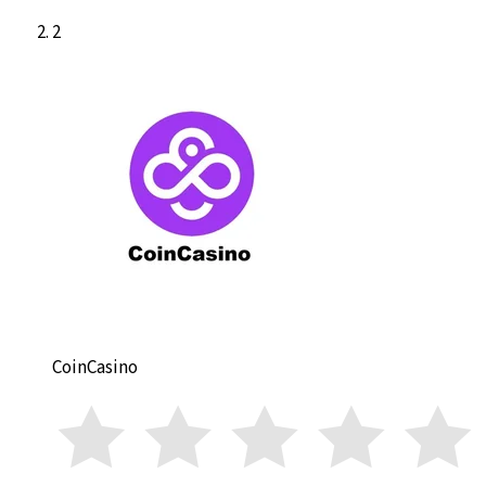
2
CoinCasino