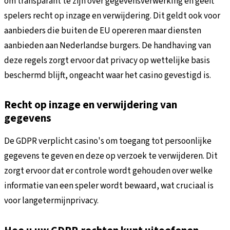
om transparant te zijn over gegevensverwerking en geeft
spelers recht op inzage en verwijdering. Dit geldt ook voor
aanbieders die buiten de EU opereren maar diensten
aanbieden aan Nederlandse burgers. De handhaving van
deze regels zorgt ervoor dat privacy op wettelijke basis
beschermd blijft, ongeacht waar het casino gevestigd is.
Recht op inzage en verwijdering van
gegevens
De GDPR verplicht casino's om toegang tot persoonlijke
gegevens te geven en deze op verzoek te verwijderen. Dit
zorgt ervoor dat er controle wordt gehouden over welke
informatie van een speler wordt bewaard, wat cruciaal is
voor langetermijnprivacy.