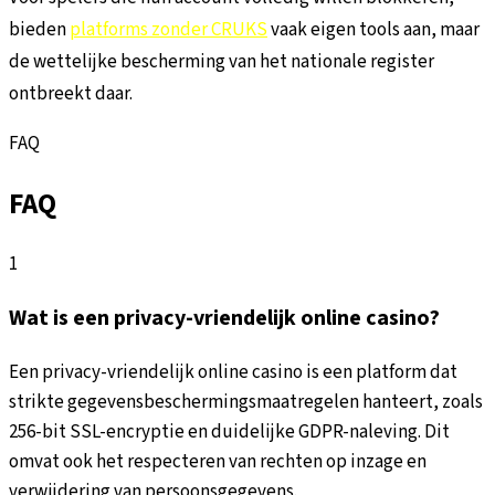
bieden
platforms zonder CRUKS
vaak eigen tools aan, maar
de wettelijke bescherming van het nationale register
ontbreekt daar.
FAQ
FAQ
1
Wat is een privacy-vriendelijk online casino?
Een privacy-vriendelijk online casino is een platform dat
strikte gegevensbeschermingsmaatregelen hanteert, zoals
256-bit SSL-encryptie en duidelijke GDPR-naleving. Dit
omvat ook het respecteren van rechten op inzage en
verwijdering van persoonsgegevens.