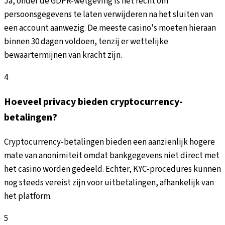
Ja, onder de GDPR-wetgeving is het recht om
persoonsgegevens te laten verwijderen na het sluiten van
een account aanwezig. De meeste casino's moeten hieraan
binnen 30 dagen voldoen, tenzij er wettelijke
bewaartermijnen van kracht zijn.
4
Hoeveel privacy bieden cryptocurrency-
betalingen?
Cryptocurrency-betalingen bieden een aanzienlijk hogere
mate van anonimiteit omdat bankgegevens niet direct met
het casino worden gedeeld. Echter, KYC-procedures kunnen
nog steeds vereist zijn voor uitbetalingen, afhankelijk van
het platform.
5