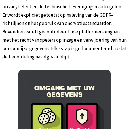
privacybeleid en de technische beveiligingsmaatregelen.
Er wordt expliciet getoetst op naleving van de GDPR-
richtlijnen en het gebruik van encryptiestandaarden.
Bovendien wordt gecontroleerd hoe platformen omgaan
met het recht van spelers op inzage en verwijdering van hun
persoonlijke gegevens. Elke stap is gedocumenteerd, zodat
de beoordeling navolgbaar blijft.