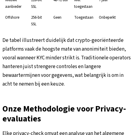
Nieuwe
128-bit
48-72 uur
Niet
7 jaar
aanbieder
SSL
toegestaan
Offshore
256-bit
Geen
Toegestaan
Onbeperkt
SSL
De tabel illustreert duidelijk dat crypto-georiënteerde
platforms vaak de hoogste mate van anonimiteit bieden,
vooral wanneer KYC minder strikt is. Traditionele operators
hanteren juist strengere controles en langere
bewaartermijnen voor gegevens, wat belangrijk is om in
acht te nemen bij een keuze.
Onze Methodologie voor Privacy-
evaluaties
Elke privacy-check omvat een analyse van het algemene