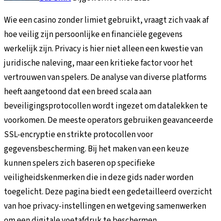
Wie een casino zonder limiet gebruikt, vraagt zich vaak af
hoe veilig zijn persoonlijke en financiële gegevens
werkelijk zijn. Privacy is hier niet alleen een kwestie van
juridische naleving, maar een kritieke factor voor het
vertrouwen van spelers. De analyse van diverse platforms
heeft aangetoond dat een breed scala aan
beveiligingsprotocollen wordt ingezet om datalekken te
voorkomen. De meeste operators gebruiken geavanceerde
SSL-encryptie en strikte protocollen voor
gegevensbescherming. Bij het maken van een keuze
kunnen spelers zich baseren op specifieke
veiligheidskenmerken die in deze gids nader worden
toegelicht. Deze pagina biedt een gedetailleerd overzicht
van hoe privacy-instellingen en wetgeving samenwerken
om een digitale voetafdruk te beschermen.