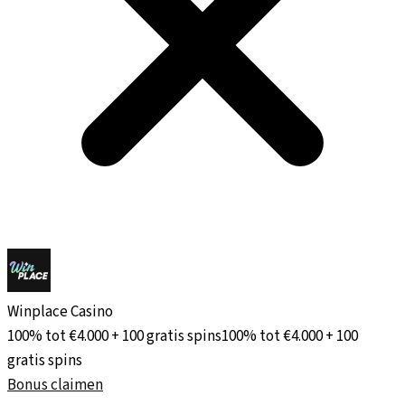
Winplace Casino
100% tot €4.000 + 100 gratis spins
100% tot €4.000 + 100
gratis spins
Bonus claimen